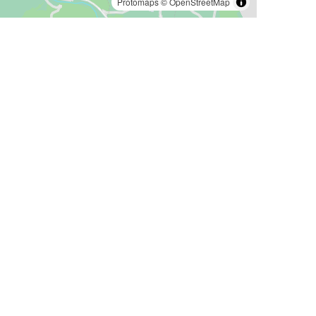
Protomaps
©
OpenStreetMap