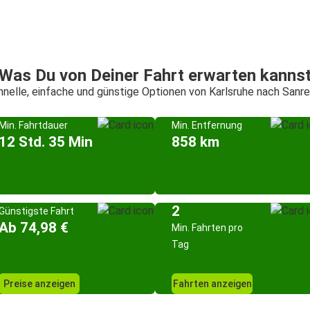
Was Du von Deiner Fahrt erwarten kanns
hnelle, einfache und günstige Optionen von Karlsruhe nach Sanr
Min. Fahrtdauer
Min. Entfernung
12 Std. 35 Min
858 km
2
Günstigste Fahrt
Ab 74,98 €
Min. Fahrten pro
Tag
Preise anzeigen
Fahrten anzeigen