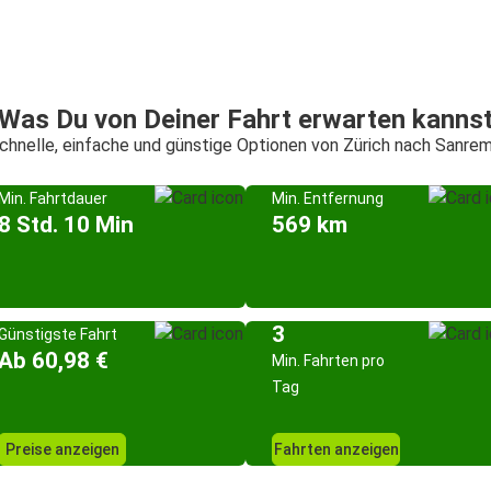
Was Du von Deiner Fahrt erwarten kanns
chnelle, einfache und günstige Optionen von Zürich nach Sanre
Min. Fahrtdauer
Min. Entfernung
8 Std. 10 Min
569 km
3
Günstigste Fahrt
Ab 60,98 €
Min. Fahrten pro
Tag
Preise anzeigen
Fahrten anzeigen