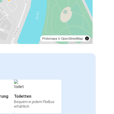
Protomaps
©
OpenStreetMap
rung
Toiletten
Bequem in jedem FlixBus
erhältlich