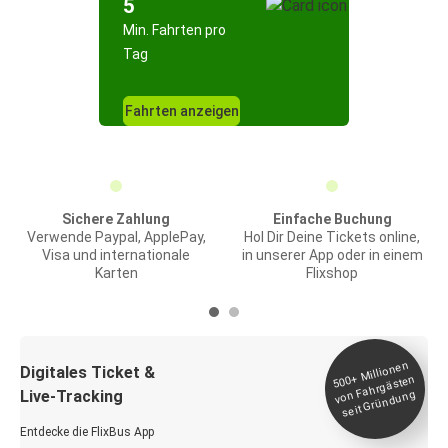
5
Min. Fahrten pro
Tag
Fahrten anzeigen
Sichere Zahlung
Einfache Buchung
Verwende Paypal, ApplePay,
Hol Dir Deine Tickets online,
Visa und internationale
in unserer App oder in einem
Karten
Flixshop
Millionen
seit
Digitales Ticket &
500+
von Fahrgästen
Live-Tracking
Gründung
Entdecke die FlixBus App