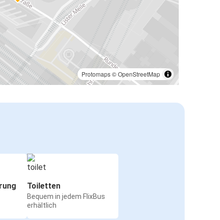
Protomaps
©
OpenStreetMap
rung
Toiletten
Bequem in jedem FlixBus
erhältlich