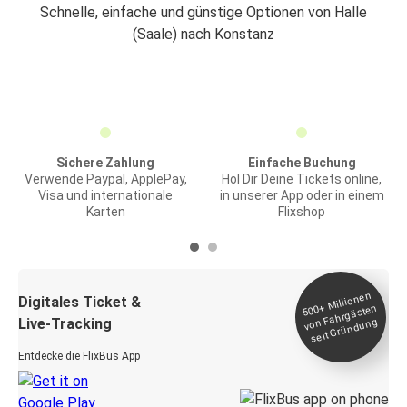
Schnelle, einfache und günstige Optionen von Halle
(Saale) nach Konstanz
Sichere Zahlung
Einfache Buchung
Verwende Paypal, ApplePay,
Hol Dir Deine Tickets online,
Visa und internationale
in unserer App oder in einem
Karten
Flixshop
Millionen
seit
Digitales Ticket &
500+
von Fahrgästen
Live-Tracking
Gründung
Entdecke die FlixBus App