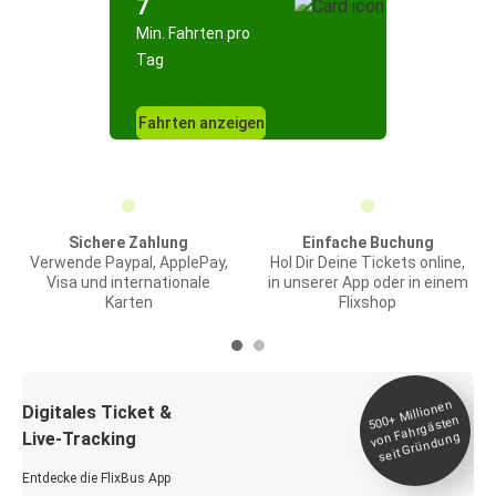
7
Min. Fahrten pro
Tag
Fahrten anzeigen
Sichere Zahlung
Einfache Buchung
Verwende Paypal, ApplePay,
Hol Dir Deine Tickets online,
Visa und internationale
in unserer App oder in einem
Karten
Flixshop
Millionen
seit
Digitales Ticket &
500+
von Fahrgästen
Live-Tracking
Gründung
Entdecke die FlixBus App