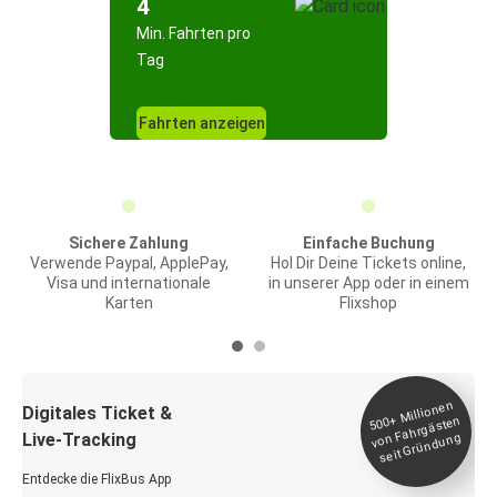
4
Min. Fahrten pro
Tag
Fahrten anzeigen
Sichere Zahlung
Einfache Buchung
Verwende Paypal, ApplePay,
Hol Dir Deine Tickets online,
Visa und internationale
in unserer App oder in einem
Karten
Flixshop
Millionen
seit
Digitales Ticket &
500+
von Fahrgästen
Live-Tracking
Gründung
Entdecke die FlixBus App