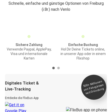
Schnelle, einfache und günstige Optionen von Freiburg
(i.Br.) nach Venlo
Sichere Zahlung
Einfache Buchung
Verwende Paypal, ApplePay,
Hol Dir Deine Tickets online,
Visa und internationale
in unserer App oder in einem
Karten
Flixshop
Millionen
seit
Digitales Ticket &
500+
von Fahrgästen
Live-Tracking
Gründung
Entdecke die FlixBus App