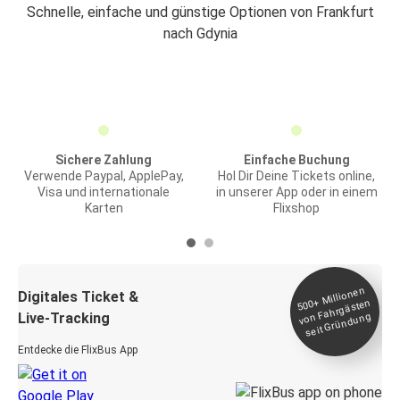
Schnelle, einfache und günstige Optionen von Frankfurt
nach Gdynia
Sichere Zahlung
Einfache Buchung
Verwende Paypal, ApplePay,
Hol Dir Deine Tickets online,
Visa und internationale
in unserer App oder in einem
Karten
Flixshop
Millionen
seit
Digitales Ticket &
500+
von Fahrgästen
Live-Tracking
Gründung
Entdecke die FlixBus App