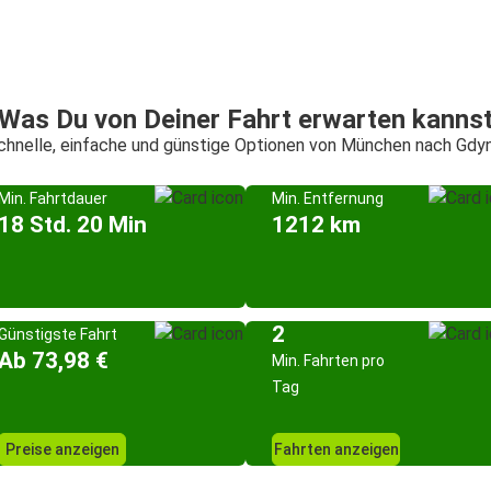
Was Du von Deiner Fahrt erwarten kanns
chnelle, einfache und günstige Optionen von München nach Gdyn
Min. Fahrtdauer
Min. Entfernung
18 Std. 20 Min
1212 km
2
Günstigste Fahrt
Ab 73,98 €
Min. Fahrten pro
Tag
Preise anzeigen
Fahrten anzeigen