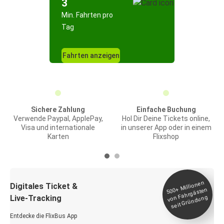
3
Min. Fahrten pro
Tag
Fahrten anzeigen
Sichere Zahlung
Einfache Buchung
Verwende Paypal, ApplePay,
Hol Dir Deine Tickets online,
Visa und internationale
in unserer App oder in einem
Karten
Flixshop
Millionen
seit
Digitales Ticket &
500+
von Fahrgästen
Live-Tracking
Gründung
Entdecke die FlixBus App