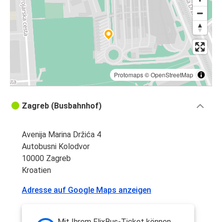
Protomaps
©
OpenStreetMap
Zagreb (Busbahnhof)
Avenija Marina Držića 4
Autobusni Kolodvor
10000 Zagreb
Kroatien
Adresse auf Google Maps anzeigen
Mit Ihrem FlixBus-Ticket können