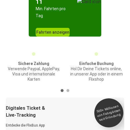
11
Min. Fahrten pro
Tag
Fahrten anzeigen
Sichere Zahlung
Einfache Buchung
Verwende Paypal, ApplePay,
Hol Dir Deine Tickets online,
Visa und internationale
in unserer App oder in einem
Karten
Flixshop
Millionen
seit
Digitales Ticket &
500+
von Fahrgästen
Live-Tracking
Gründung
Entdecke die FlixBus App