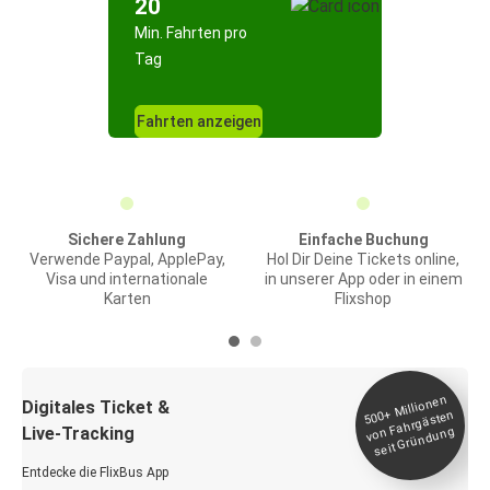
20
Min. Fahrten pro
Tag
Fahrten anzeigen
Sichere Zahlung
Einfache Buchung
Verwende Paypal, ApplePay,
Hol Dir Deine Tickets online,
Visa und internationale
in unserer App oder in einem
Karten
Flixshop
Millionen
seit
Digitales Ticket &
500+
von Fahrgästen
Live-Tracking
Gründung
Entdecke die FlixBus App