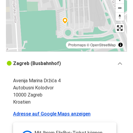
Protomaps
©
OpenStreetMap
Zagreb (Busbahnhof)
Avenija Marina Držića 4
Autobusni Kolodvor
10000 Zagreb
Kroatien
Adresse auf Google Maps anzeigen
Mit Ihrem FlixBus-Ticket können