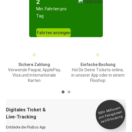
2
Min. Fahrten pro
Tag
Fahrten anzeigen
Sichere Zahlung
Einfache Buchung
Verwende Paypal, ApplePay,
Hol Dir Deine Tickets online,
Visa und internationale
in unserer App oder in einem
Karten
Flixshop
Millionen
seit
Digitales Ticket &
500+
von Fahrgästen
Live-Tracking
Gründung
Entdecke die FlixBus App