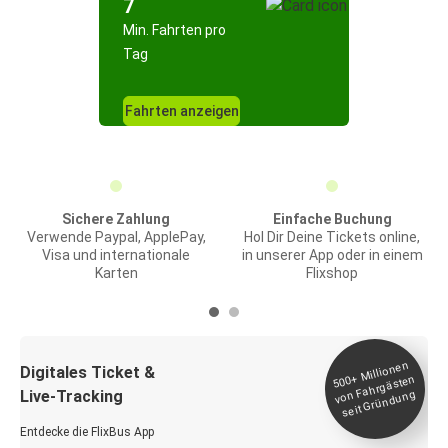
7
Min. Fahrten pro
Tag
Fahrten anzeigen
Sichere Zahlung
Einfache Buchung
Verwende Paypal, ApplePay,
Hol Dir Deine Tickets online,
Visa und internationale
in unserer App oder in einem
Karten
Flixshop
Millionen
seit
Digitales Ticket &
500+
von Fahrgästen
Live-Tracking
Gründung
Entdecke die FlixBus App