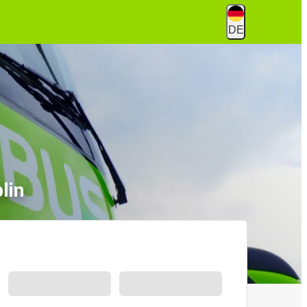
DE
lin