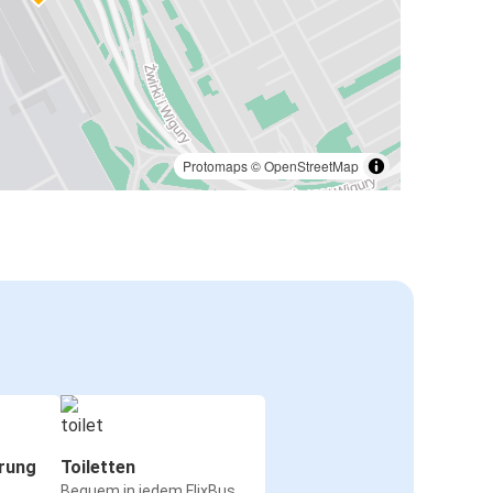
Protomaps
©
OpenStreetMap
rung
Toiletten
Bequem in jedem FlixBus