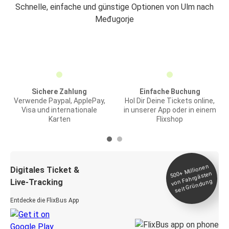
Schnelle, einfache und günstige Optionen von Ulm nach
Međugorje
Sichere Zahlung
Einfache Buchung
Verwende Paypal, ApplePay,
Hol Dir Deine Tickets online,
Visa und internationale
in unserer App oder in einem
Karten
Flixshop
Millionen
seit
Digitales Ticket &
500+
von Fahrgästen
Live-Tracking
Gründung
Entdecke die FlixBus App