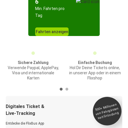
6
Min. Fahrten pro
Tag
Fahrten anzeigen
Sichere Zahlung
Einfache Buchung
Verwende Paypal, ApplePay,
Hol Dir Deine Tickets online,
Visa und internationale
in unserer App oder in einem
Karten
Flixshop
Millionen
seit
Digitales Ticket &
500+
von Fahrgästen
Live-Tracking
Gründung
Entdecke die FlixBus App