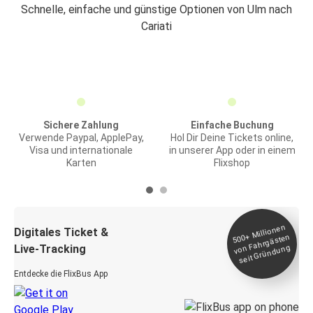
Schnelle, einfache und günstige Optionen von Ulm nach
Cariati
Sichere Zahlung
Einfache Buchung
Verwende Paypal, ApplePay,
Hol Dir Deine Tickets online,
Visa und internationale
in unserer App oder in einem
Karten
Flixshop
Millionen
seit
Digitales Ticket &
500+
von Fahrgästen
Live-Tracking
Gründung
Entdecke die FlixBus App