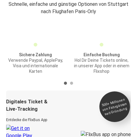
Schnelle, einfache und günstige Optionen von Stuttgart
nach Flughafen Paris-Orly
Sichere Zahlung
Einfache Buchung
Verwende Paypal, ApplePay,
Hol Dir Deine Tickets online,
Visa und internationale
in unserer App oder in einem
Karten
Flixshop
Millionen
seit
Digitales Ticket &
500+
von Fahrgästen
Live-Tracking
Gründung
Entdecke die FlixBus App