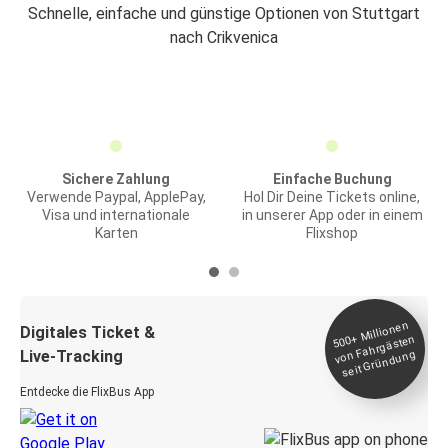
Schnelle, einfache und günstige Optionen von Stuttgart
nach Crikvenica
Sichere Zahlung
Einfache Buchung
Verwende Paypal, ApplePay,
Hol Dir Deine Tickets online,
Visa und internationale
in unserer App oder in einem
Karten
Flixshop
Millionen
seit
Digitales Ticket &
500+
von Fahrgästen
Live-Tracking
Gründung
Entdecke die FlixBus App