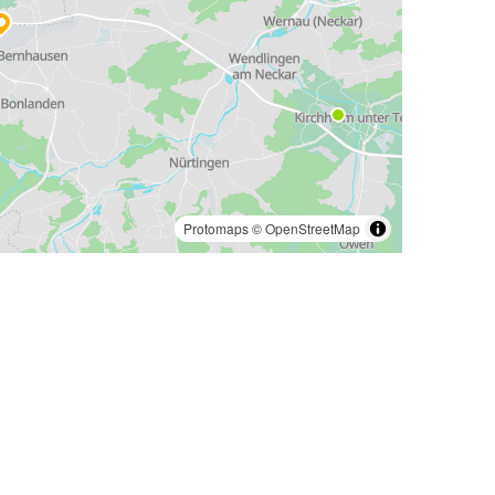
Protomaps
©
OpenStreetMap