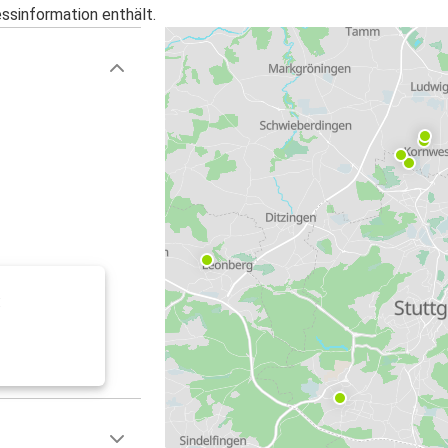
essinformation enthält.
: