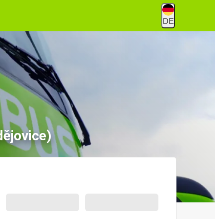
DE
ějovice)