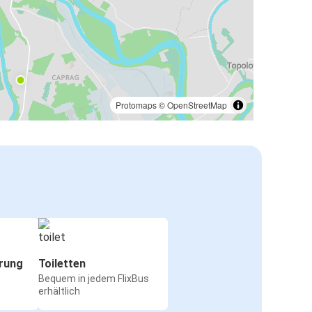
Protomaps
©
OpenStreetMap
rung
Toiletten
Bequem in jedem FlixBus
erhältlich