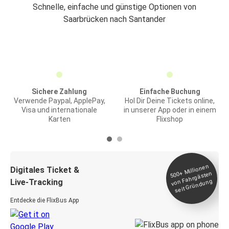
Schnelle, einfache und günstige Optionen von
Saarbrücken nach Santander
Sichere Zahlung
Einfache Buchung
Verwende Paypal, ApplePay,
Hol Dir Deine Tickets online,
Visa und internationale
in unserer App oder in einem
Karten
Flixshop
Millionen
seit
Digitales Ticket &
500+
von Fahrgästen
Live-Tracking
Gründung
Entdecke die FlixBus App