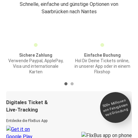
Schnelle, einfache und günstige Optionen von
Saarbrücken nach Nantes
Sichere Zahlung
Einfache Buchung
Verwende Paypal, ApplePay,
Hol Dir Deine Tickets online,
Visa und internationale
in unserer App oder in einem
Karten
Flixshop
Millionen
seit
Digitales Ticket &
500+
von Fahrgästen
Live-Tracking
Gründung
Entdecke die FlixBus App