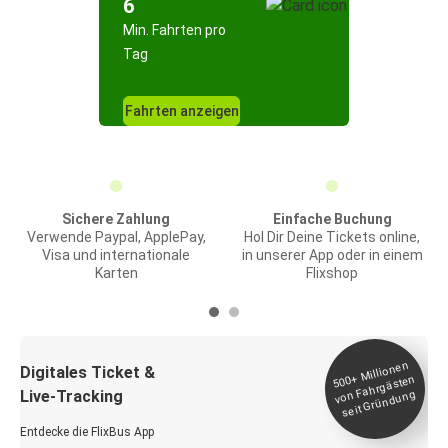
6
Min. Fahrten pro
Tag
Fahrten anzeigen
Sichere Zahlung
Einfache Buchung
Verwende Paypal, ApplePay,
Hol Dir Deine Tickets online,
Visa und internationale
in unserer App oder in einem
Karten
Flixshop
Millionen
seit
Digitales Ticket &
500+
von Fahrgästen
Live-Tracking
Gründung
Entdecke die FlixBus App