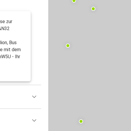
ise zur
4&N32
lion, Bus
ie mit dem
nW5U - Ihr