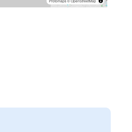
Protomaps
©
OpenStreetMap