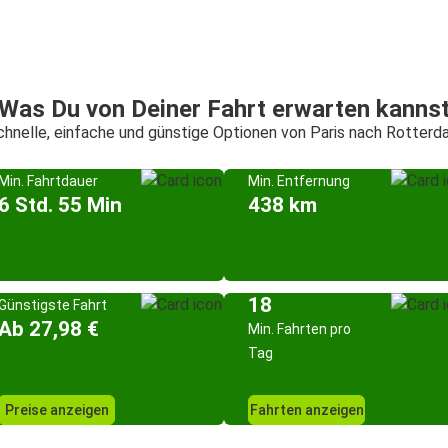
Was Du von Deiner Fahrt erwarten kanns
chnelle, einfache und günstige Optionen von Paris nach Rotterd
Min. Fahrtdauer
Min. Entfernung
6 Std. 55 Min
438 km
18
Günstigste Fahrt
Ab 27,98 €
Min. Fahrten pro
Tag
Preise anzeigen
Fahrten anzeigen