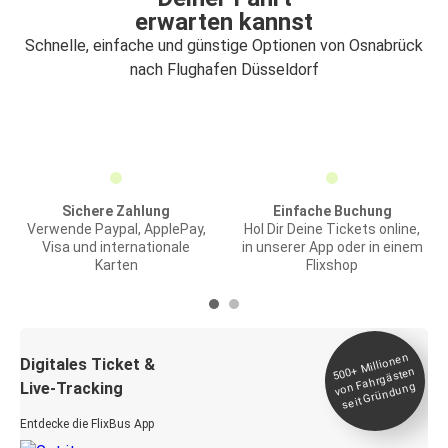
erwarten kannst
Schnelle, einfache und günstige Optionen von Osnabrück
nach Flughafen Düsseldorf
Sichere Zahlung
Einfache Buchung
Verwende Paypal, ApplePay,
Hol Dir Deine Tickets online,
Visa und internationale
in unserer App oder in einem
Karten
Flixshop
Millionen
seit
Digitales Ticket &
500+
von Fahrgästen
Live-Tracking
Gründung
Entdecke die FlixBus App