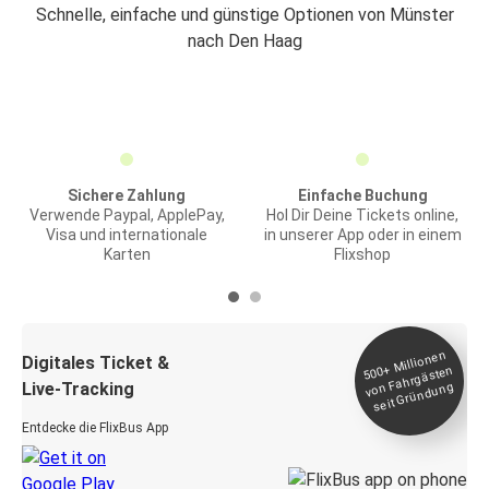
Schnelle, einfache und günstige Optionen von Münster
nach Den Haag
Sichere Zahlung
Einfache Buchung
Verwende Paypal, ApplePay,
Hol Dir Deine Tickets online,
Visa und internationale
in unserer App oder in einem
Karten
Flixshop
Millionen
seit
Digitales Ticket &
500+
von Fahrgästen
Live-Tracking
Gründung
Entdecke die FlixBus App