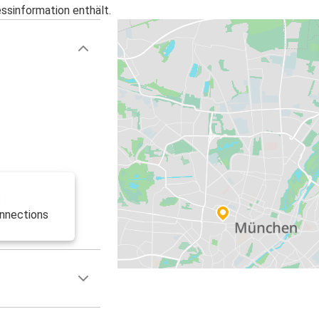
essinformation enthält.
:
nnections