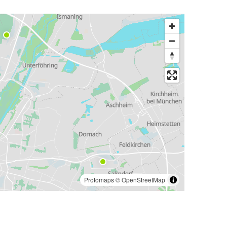
Protomaps
©
OpenStreetMap