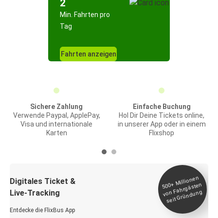
2
Min. Fahrten pro
Tag
Fahrten anzeigen
Sichere Zahlung
Einfache Buchung
Verwende Paypal, ApplePay,
Hol Dir Deine Tickets online,
Visa und internationale
in unserer App oder in einem
Karten
Flixshop
Millionen
seit
Digitales Ticket &
500+
von Fahrgästen
Live-Tracking
Gründung
Entdecke die FlixBus App