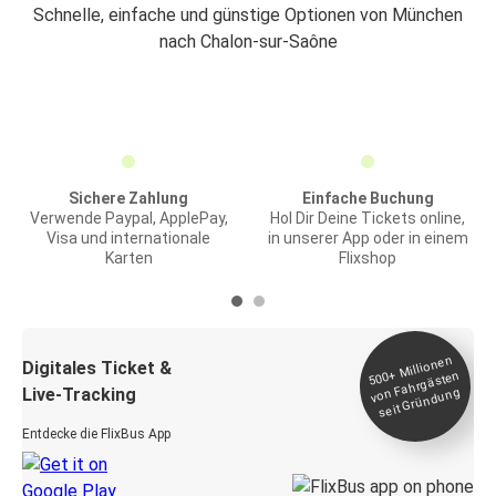
Schnelle, einfache und günstige Optionen von München
nach Chalon-sur-Saône
Sichere Zahlung
Einfache Buchung
Verwende Paypal, ApplePay,
Hol Dir Deine Tickets online,
Visa und internationale
in unserer App oder in einem
Karten
Flixshop
Millionen
seit
Digitales Ticket &
500+
von Fahrgästen
Live-Tracking
Gründung
Entdecke die FlixBus App