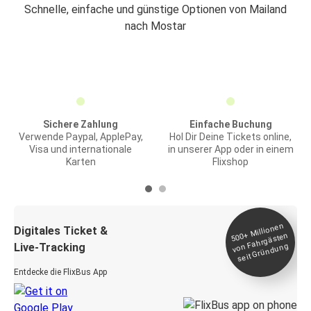
Schnelle, einfache und günstige Optionen von Mailand
nach Mostar
Sichere Zahlung
Einfache Buchung
Verwende Paypal, ApplePay,
Hol Dir Deine Tickets online,
Visa und internationale
in unserer App oder in einem
Karten
Flixshop
Millionen
seit
Digitales Ticket &
500+
von Fahrgästen
Live-Tracking
Gründung
Entdecke die FlixBus App