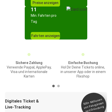
Preise anzeigen
11
Min. Fahrten pro
Tag
Fahrten anzeigen
Sichere Zahlung
Einfache Buchung
Verwende Paypal, ApplePay,
Hol Dir Deine Tickets online,
Visa und internationale
in unserer App oder in einem
Karten
Flixshop
Millionen
seit
Digitales Ticket &
500+
von Fahrgästen
Live-Tracking
Gründung