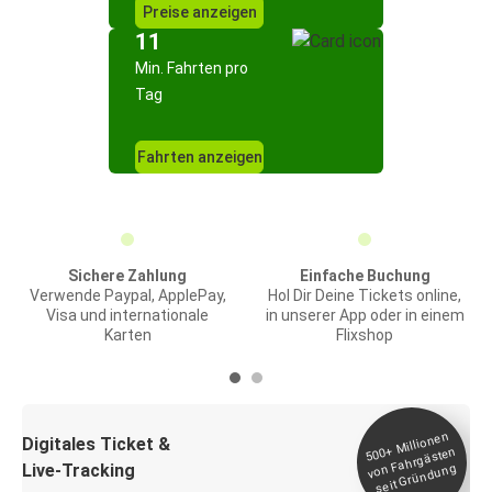
Preise anzeigen
11
Min. Fahrten pro
Tag
Fahrten anzeigen
Sichere Zahlung
Einfache Buchung
Verwende Paypal, ApplePay,
Hol Dir Deine Tickets online,
Visa und internationale
in unserer App oder in einem
Karten
Flixshop
Millionen
seit
Digitales Ticket &
500+
von Fahrgästen
Live-Tracking
Gründung