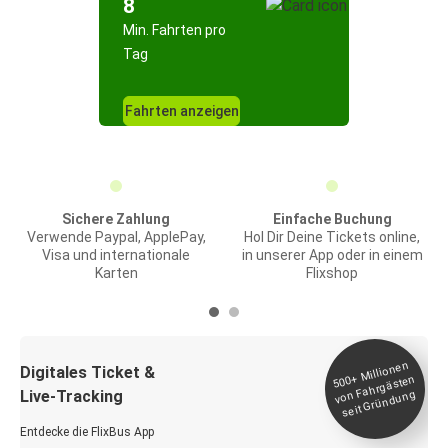
8
Min. Fahrten pro
Tag
Fahrten anzeigen
Sichere Zahlung
Einfache Buchung
Verwende Paypal, ApplePay,
Hol Dir Deine Tickets online,
Visa und internationale
in unserer App oder in einem
Karten
Flixshop
Millionen
seit
Digitales Ticket &
500+
von Fahrgästen
Live-Tracking
Gründung
Entdecke die FlixBus App