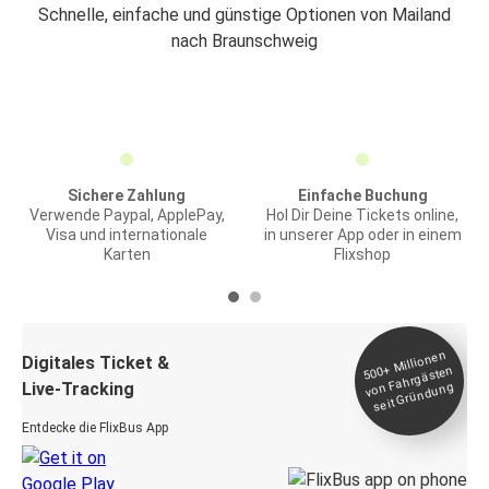
Schnelle, einfache und günstige Optionen von Mailand
nach Braunschweig
Sichere Zahlung
Einfache Buchung
Verwende Paypal, ApplePay,
Hol Dir Deine Tickets online,
Visa und internationale
in unserer App oder in einem
Karten
Flixshop
Millionen
seit
Digitales Ticket &
500+
von Fahrgästen
Live-Tracking
Gründung
Entdecke die FlixBus App