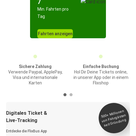
7
Min. Fahrten pro
Tag
Fahrten anzeigen
Sichere Zahlung
Einfache Buchung
Verwende Paypal, ApplePay,
Hol Dir Deine Tickets online,
Visa und internationale
in unserer App oder in einem
Karten
Flixshop
Millionen
seit
Digitales Ticket &
500+
von Fahrgästen
Live-Tracking
Gründung
Entdecke die FlixBus App