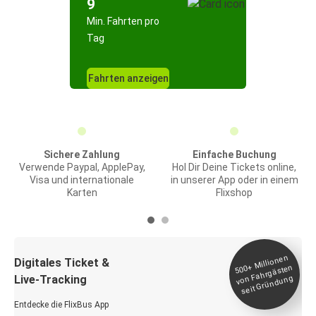
9
Min. Fahrten pro
Tag
Fahrten anzeigen
Sichere Zahlung
Einfache Buchung
Verwende Paypal, ApplePay,
Hol Dir Deine Tickets online,
Visa und internationale
in unserer App oder in einem
Karten
Flixshop
Millionen
seit
Digitales Ticket &
500+
von Fahrgästen
Live-Tracking
Gründung
Entdecke die FlixBus App