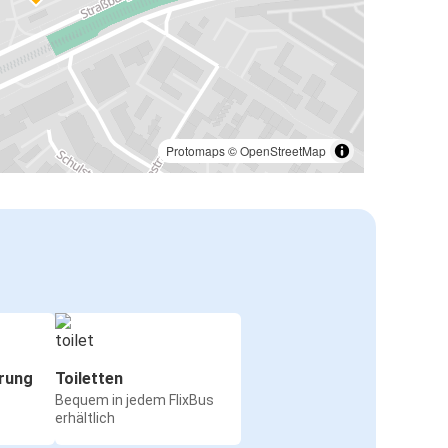
Protomaps
©
OpenStreetMap
rung
Toiletten
Bequem in jedem FlixBus
erhältlich