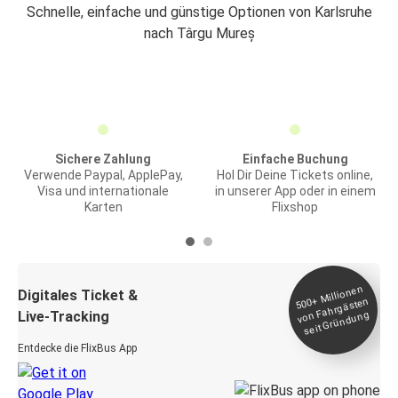
Schnelle, einfache und günstige Optionen von Karlsruhe
nach Târgu Mureș
Sichere Zahlung
Einfache Buchung
Verwende Paypal, ApplePay,
Hol Dir Deine Tickets online,
Visa und internationale
in unserer App oder in einem
Karten
Flixshop
Millionen
seit
Digitales Ticket &
500+
von Fahrgästen
Live-Tracking
Gründung
Entdecke die FlixBus App