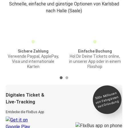
Schnelle, einfache und günstige Optionen von Karlsbad
nach Halle (Saale)
Sichere Zahlung
Einfache Buchung
Verwende Paypal, ApplePay,
Hol Dir Deine Tickets online,
Visa und internationale
in unserer App oder in einem
Karten
Flixshop
Millionen
seit
Digitales Ticket &
500+
von Fahrgästen
Live-Tracking
Gründung
Entdecke die FlixBus App