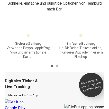
Schnelle, einfache und günstige Optionen von Hamburg
nach Bari
Sichere Zahlung
Einfache Buchung
Verwende Paypal, ApplePay,
Hol Dir Deine Tickets online,
Visa und internationale
in unserer App oder in einem
Karten
Flixshop
Millionen
seit
Digitales Ticket &
500+
von Fahrgästen
Live-Tracking
Gründung
Entdecke die FlixBus App