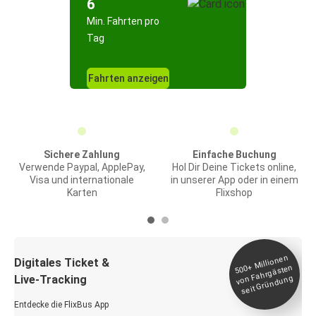
6
Min. Fahrten pro
Tag
Fahrten anzeigen
Sichere Zahlung
Einfache Buchung
Verwende Paypal, ApplePay,
Hol Dir Deine Tickets online,
Visa und internationale
in unserer App oder in einem
Karten
Flixshop
Millionen
seit
Digitales Ticket &
500+
von Fahrgästen
Live-Tracking
Gründung
Entdecke die FlixBus App