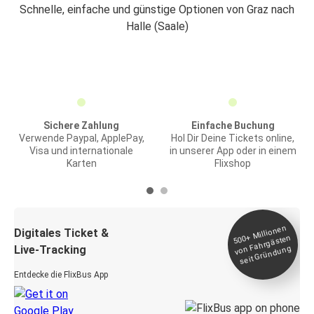
Schnelle, einfache und günstige Optionen von Graz nach
Halle (Saale)
Sichere Zahlung
Einfache Buchung
Verwende Paypal, ApplePay,
Hol Dir Deine Tickets online,
Visa und internationale
in unserer App oder in einem
Karten
Flixshop
Millionen
seit
Digitales Ticket &
500+
von Fahrgästen
Live-Tracking
Gründung
Entdecke die FlixBus App