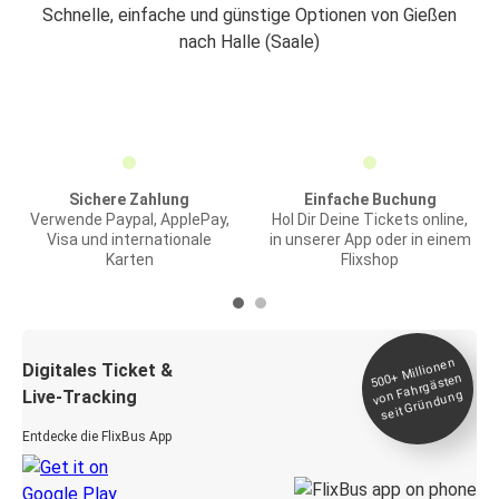
Schnelle, einfache und günstige Optionen von Gießen
nach Halle (Saale)
Sichere Zahlung
Einfache Buchung
Verwende Paypal, ApplePay,
Hol Dir Deine Tickets online,
Visa und internationale
in unserer App oder in einem
Karten
Flixshop
Millionen
seit
Digitales Ticket &
500+
von Fahrgästen
Live-Tracking
Gründung
Entdecke die FlixBus App