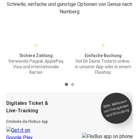
Schnelle, einfache und günstige Optionen von Genua nach
Nürnberg
Sichere Zahlung
Einfache Buchung
Verwende Paypal, ApplePay,
Hol Dir Deine Tickets online,
Visa und internationale
in unserer App oder in einem
Karten
Flixshop
Millionen
seit
Digitales Ticket &
500+
von Fahrgästen
Live-Tracking
Gründung
Entdecke die FlixBus App