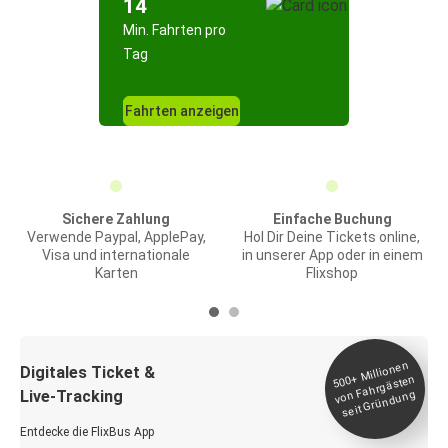
14
Min. Fahrten pro
Tag
Fahrten anzeigen
Sichere Zahlung
Einfache Buchung
Verwende Paypal, ApplePay,
Hol Dir Deine Tickets online,
Visa und internationale
in unserer App oder in einem
Karten
Flixshop
Millionen
seit
Digitales Ticket &
500+
von Fahrgästen
Live-Tracking
Gründung
Entdecke die FlixBus App