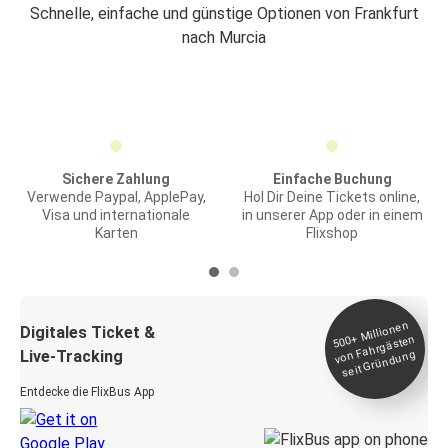
Schnelle, einfache und günstige Optionen von Frankfurt
nach Murcia
Sichere Zahlung
Einfache Buchung
Verwende Paypal, ApplePay,
Hol Dir Deine Tickets online,
Visa und internationale
in unserer App oder in einem
Karten
Flixshop
Millionen
seit
Digitales Ticket &
500+
von Fahrgästen
Live-Tracking
Gründung
Entdecke die FlixBus App