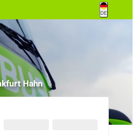
DE
nkfurt Hahn