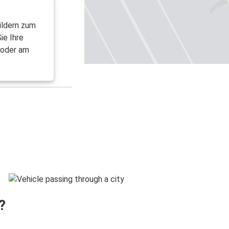
ildern zum
ie Ihre
 oder am
?